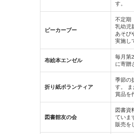
す。
不定期
乳幼児
ピーカーブー
あそび
実施し
毎月第
布絵本エンゼル
に寄贈
季節の
折り紙ボランティア
す。 
賞品を
図書資
図書館友の会
ていま
販売を