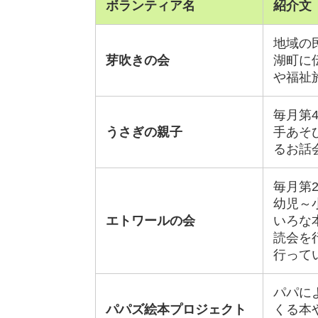
ボランティア名
紹介文
地域の
芽吹きの会
湖町に
や福祉
毎月第4
うさぎの親子
手あそ
るお話
毎月第2
幼児～
エトワールの会
いろな
読会を
行って
パパに
パパズ絵本プロジェクト
くる本